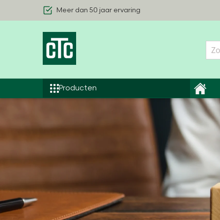
Meer dan 50 jaar ervaring
Geothermische warmtepompen
Producten
Lucht/Waterwarmtepompen
Binnenhuis modules
Smart Control Warmtepomp
Alle Producten