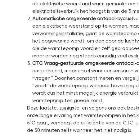
de elektrische weerstand warm gemaakt om op 
elektriciteitsverbruik het hoogst is van de 3 m
Automatische omgekeerde ontdooi-cyclus:
Ne
een elektrische weerstand op te warmen, maa
verwarmingsinstallatie, gaat de warmtepomp de
het opgewarmd wordt, om dan door de luchtwi
die de warmtepomp voordien zelf geproduceerd
maar er worden nog steeds onnodig veel cycli
CTC Vraag-gestuurde omgekeerde ontdooi-cy
omgedraaid), maar enkel wanneer sensoren va
“vragen”. Door het constant meten en vergeli
“weet” de warmtepomp wanneer bevriezing drei
wordt dus het minst mogelijk energie verbruik
warmtepomp ten goede komt.
Deze laatste, zuinigste, en volgens ons ook b
onze lange ervaring met warmtepompen in het k
5°C gaat, verhoogt de efficiëntie van de CTC l
de 30 minuten zelfs wanneer het niet nodig is.