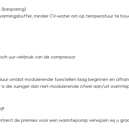
 (besparing)
warmingsbuffer, minder CV-water om op temperatuur te hou
isch uur-verbruik van de compressor
aaiuur omdat modulerende toestellen laag beginnen en afha
 is die zuiniger dan niet-modulerende ofwel aan/uit warmt
n?
mtrent de premies voor een warmtepomp verwijzen wij u graag 