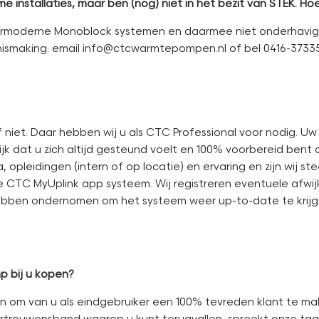
me installaties, maar ben (nog) niet in het bezit van STEK. H
oderne Monoblock systemen en daarmee niet onderhavig aan
nismaking: email info@ctcwarmtepompen.nl of bel 0416-3733
iet. Daar hebben wij u als CTC Professional voor nodig. Uw
ijk dat u zich altijd gesteund voelt en 100% voorbereid bent
, opleidingen (intern of op locatie) en ervaring en zijn wij 
 CTC MyUplink app systeem. Wij registreren eventuele afwijk
hebben ondernomen om het systeem weer up-to-date te krijg
p bij u kopen?
n om van u als eindgebruiker een 100% tevreden klant te m