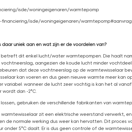
inanciering/isde/woningeigenaren/warmtepomp
dies-financiering/isde/woningeigenaren/warmtepomp#aanvra
 daar uniek aan en wat zijn er de voordelen van?
 betreft dit enkel lucht/water warmtepompen. Die haalt name
ijk vochtneerslag, aangezien de koude lucht minder vochtdee
ebeuren dat deze vochtneerslag op de warmtewisselaar bevr
selaar kan voeren en dus geen nieuwe warmte meer kan opn
er variabel: wanneer de lucht zeer vochtig is kan het al van
r wordt dan -2°C.
lossen, gebruiken de verschillende fabrikanten van warmtep
e warmtewisselaar zit een elektrische weerstand verwerkt,
s en de normale werking dus weer kan hervatten. Dit proces
r onder 5°C daalt. Er is dus geen controle of de warmtewisse