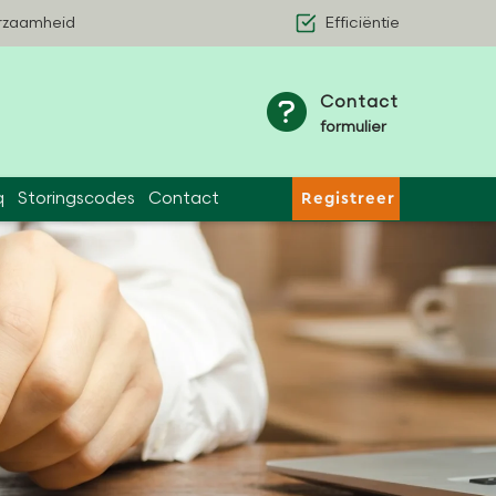
rzaamheid
Efficiëntie
Contact
formulier
q
Storingscodes
Contact
Registreer