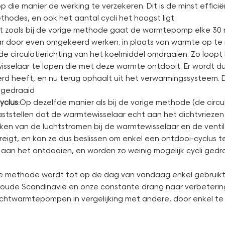
die manier de werking te verzekeren. Dit is de minst effici
ethodes, en ook het aantal cycli het hoogst ligt.
t zoals bij de vorige methode gaat de warmtepomp elke 30 mi
r door even omgekeerd werken: in plaats van warmte op te 
 circulatierichting van het koelmiddel omdraaien. Zo loopt 
sselaar te lopen die met deze warmte ontdooit. Er wordt d
 heeft, en nu terug ophaalt uit het verwarmingssysteem. De
 gedraaid
clus:
Op dezelfde manier als bij de vorige methode (de circu
ststellen dat de warmtewisselaar echt aan het dichtvrieze
jken van de luchtstromen bij de warmtewisselaar en de vent
gt, en kan ze dus beslissen om enkel een ontdooi-cyclus te
t aan het ontdooien, en worden zo weinig mogelijk cycli ged
este methode wordt tot op de dag van vandaag enkel gebrui
oude Scandinavië en onze constante drang naar verbetering
uchtwarmtepompen in vergelijking met andere, door enkel t