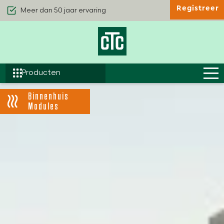
Registreer
Kwaliteit & Comfort
Duurzaamheid
Efficiëntie
Producten
Binnenhuis
Modules