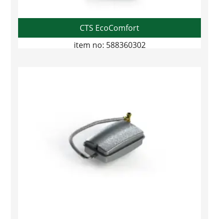
CTS EcoComfort
item no: 588360302