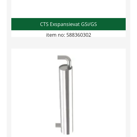
CTS Exspansievat GSi/GS
item no: 588360302