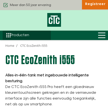
Registreer
Kwaliteit & Comfort
Duurzaamheid
Efficiëntie
Producten
Home
CTC EcoZenith i555
CTC EcoZenith i555
Alles-in-één-tank met ingebouwde intelligente
besturing.
De CTC EcoZenith i555 Pro heeft een gloednieuw
kleurentouchscreen gekregen en in de vernieuwde
interface zijn alle functies eenvoudig toegankelijk,
net als op uw smartphone.