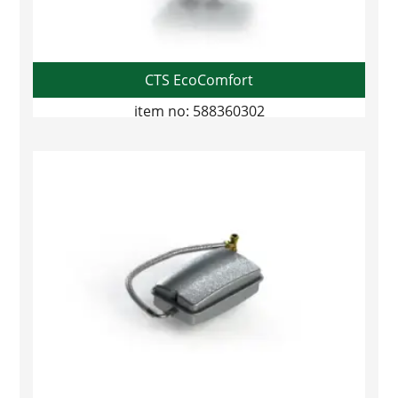
CTS EcoComfort
item no: 588360302