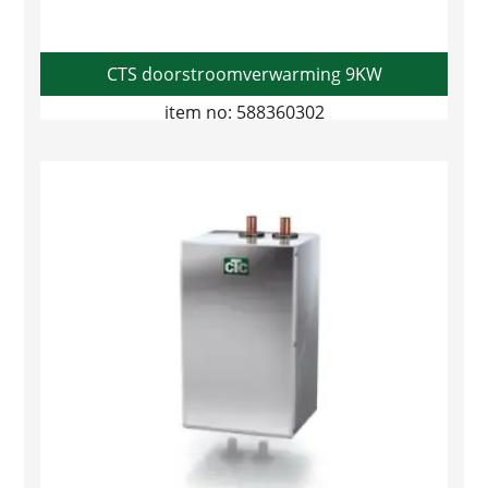
CTS doorstroomverwarming 9KW
item no: 588360302