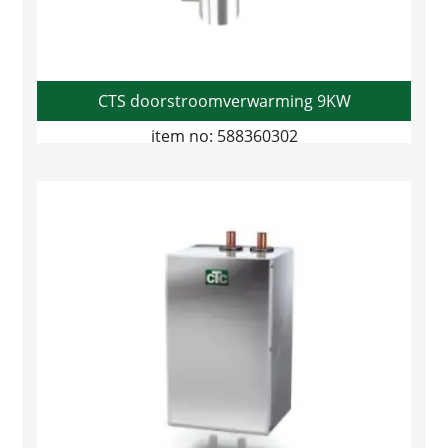
CTS doorstroomverwarming 9KW
item no: 588360302