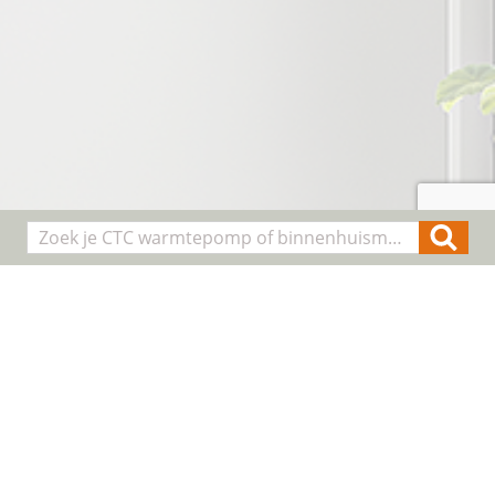
Producten
Geothermische waterpomp
Lucht/water warmtepompen
Binnenhuis modules
Smart Control
Alle producten
Algemene informatie