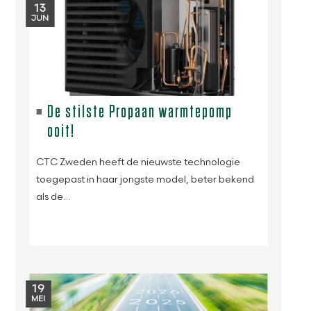
13
JUN
De stilste Propaan warmtepomp
ooit!
CTC Zweden heeft de nieuwste technologie
toegepast in haar jongste model, beter bekend
als de…
19
MEI