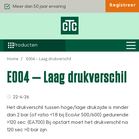
Meer dan 50 jaar ervaring
Registreer
Kwaliteit & Comfort
Duurzaamheid
Efficiëntie
Producten
Home
E004 – Laag drukverschil
E004 – Laag drukverschil
22-4-26
Het drukverschil tussen hoge/lage drukzijde is minder
dan 2 bar (of ratio <1.8 bij EcoAir 500/600) gedurende
>120 sec. (EA700) Bij opstart moet het drukverschil na
120 sec >0 bar zijn.