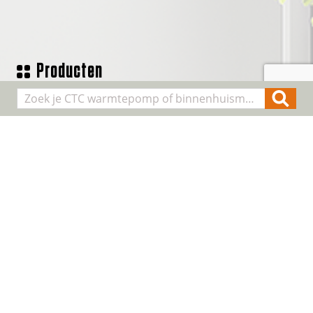
Producten
Geothermische waterpomp
Lucht/water warmtepompen
Binnenhuis modules
Smart Control
Alle producten
Algemene informatie
Over CTC
Registreer installatie
FAQ
Contact