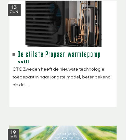
13
JUN
De stilste Propaan warmtepomp
ooit!
CTC Zweden heeft de nieuwste technologie
toegepast in haar jongste model, beter bekend
als de…
19
MEI