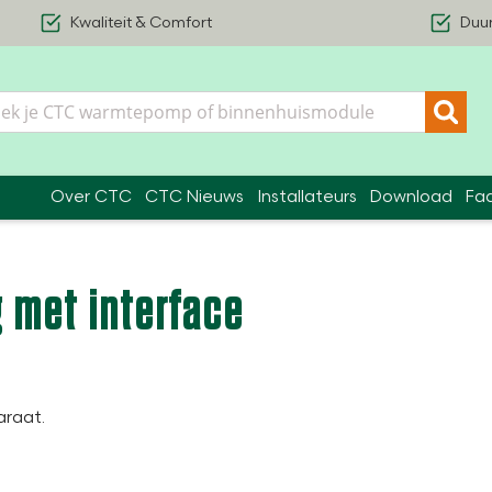
Kwaliteit & Comfort
Duu
Over CTC
CTC Nieuws
Installateurs
Download
Fa
 met interface
araat.