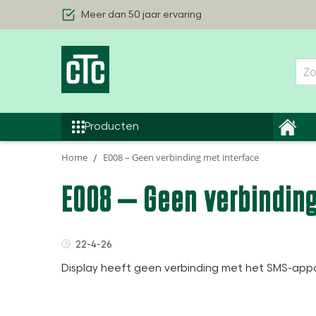
Meer dan 50 jaar ervaring
Geothermische warmtepompen
Producten
Lucht/Waterwarmtepompen
Home
E008 – Geen verbinding met interface
Binnenhuis modules
E008 – Geen verbinding
Smart Control Warmtepomp
Alle Producten
22-4-26
Display heeft geen verbinding met het SMS-app