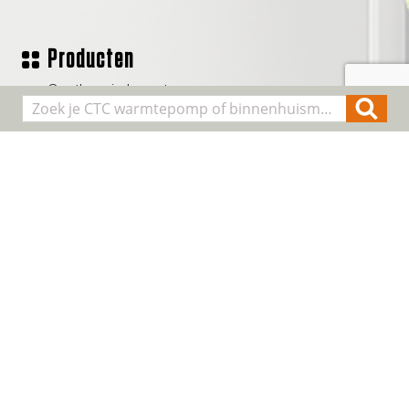
Producten
Geothermische waterpomp
Lucht/water warmtepompen
Binnenhuis modules
Smart Control
Alle producten
Algemene informatie
Over CTC
Registreer installatie
FAQ
Contact
Cookie & Privacy