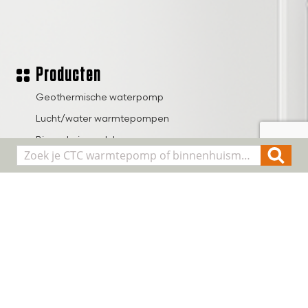
Producten
Geothermische waterpomp
Lucht/water warmtepompen
Binnenhuis modules
Smart Control
Alle producten
Algemene informatie
Over CTC
Registreer installatie
FAQ
Contact