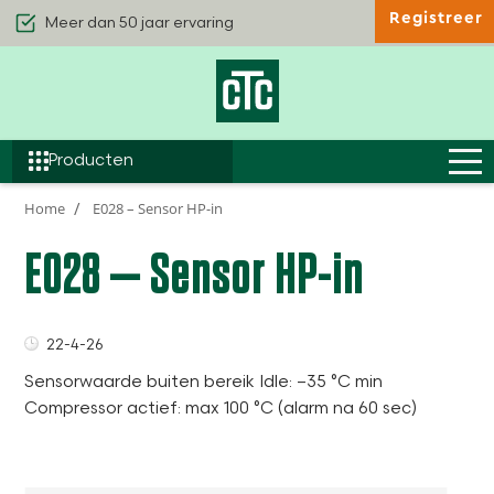
Registreer
Kwaliteit & Comfort
Duurzaamheid
Efficiëntie
Producten
Home
E028 – Sensor HP-in
E028 – Sensor HP-in
22-4-26
Sensorwaarde buiten bereik Idle: –35 °C min
Compressor actief: max 100 °C (alarm na 60 sec)