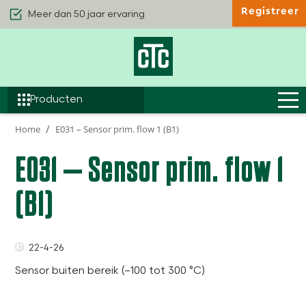
Registreer
Kwaliteit & Comfort
Duurzaamheid
Efficiëntie
Producten
Home
E031 – Sensor prim. flow 1 (B1)
E031 – Sensor prim. flow 1
(B1)
22-4-26
Sensor buiten bereik (–100 tot 300 °C)