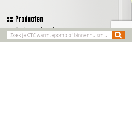
Producten
Geothermische waterpomp
Lucht/water warmtepompen
Binnenhuis modules
Smart Control
Alle producten
Algemene informatie
Over CTC
Registreer installatie
FAQ
Contact
Cookie & Privacy