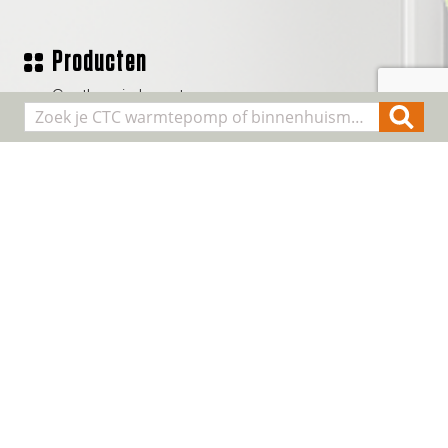
Producten
Geothermische waterpomp
Lucht/water warmtepompen
Binnenhuis modules
Smart Control
Alle producten
Algemene informatie
Over CTC
Registreer installatie
FAQ
Contact
Cookie & Privacy