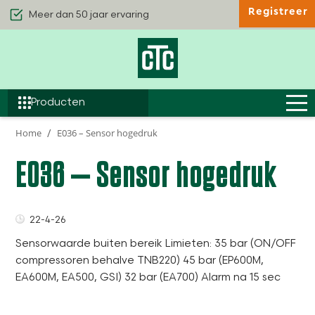
Registreer
Kwaliteit & Comfort
Duurzaamheid
Efficiëntie
Producten
Home
E036 – Sensor hogedruk
E036 – Sensor hogedruk
22-4-26
Sensorwaarde buiten bereik Limieten: 35 bar (ON/OFF
compressoren behalve TNB220) 45 bar (EP600M,
EA600M, EA500, GSI) 32 bar (EA700) Alarm na 15 sec