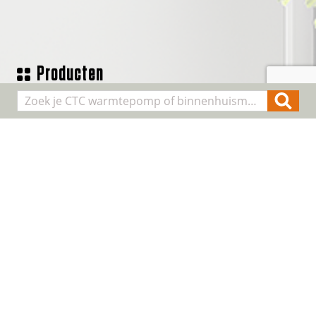
Producten
Geothermische waterpomp
Lucht/water warmtepompen
Binnenhuis modules
Smart Control
Alle producten
Algemene informatie
Over CTC
Registreer installatie
FAQ
Contact