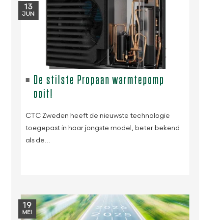
13
JUN
De stilste Propaan warmtepomp
ooit!
CTC Zweden heeft de nieuwste technologie
toegepast in haar jongste model, beter bekend
als de…
19
MEI