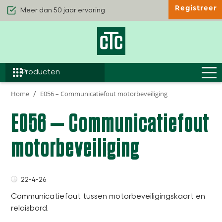
Meer dan 50 jaar ervaring
Registreer
Kwaliteit & Comfort
Duurzaamheid
Efficiëntie
Producten
Home
E056 – Communicatiefout motorbeveiliging
E056 – Communicatiefout
motorbeveiliging
22-4-26
Communicatiefout tussen motorbeveiligingskaart en
relaisbord.