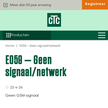
Registreer
Kwaliteit & Comfort
Duurzaamheid
Efficiëntie
Producten
Home
E059 – Geen signaal/netwerk
E059 – Geen
signaal/netwerk
22-4-26
Geen GSM-signaal.