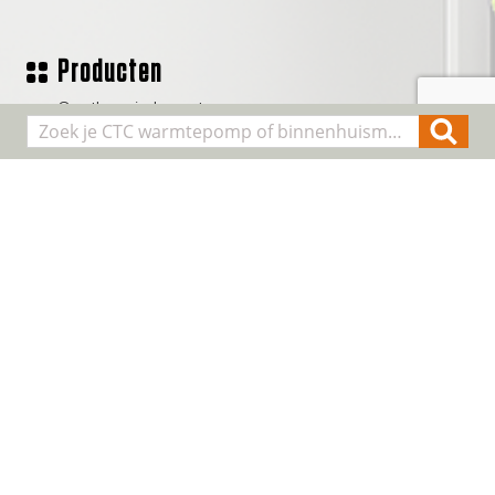
Producten
Geothermische waterpomp
Lucht/water warmtepompen
Binnenhuis modules
Smart Control
Alle producten
Algemene informatie
Over CTC
Registreer installatie
FAQ
Contact
Cookie & Privacy