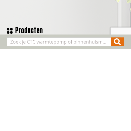
Producten
Geothermische waterpomp
Lucht/water warmtepompen
Binnenhuis modules
Smart Control
Alle producten
Algemene informatie
Over CTC
Registreer installatie
FAQ
Contact