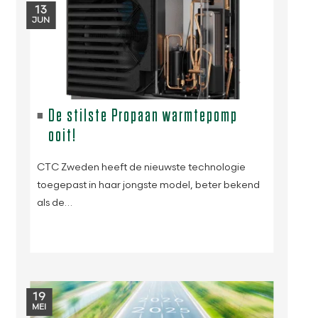
13
JUN
De stilste Propaan warmtepomp
ooit!
CTC Zweden heeft de nieuwste technologie
toegepast in haar jongste model, beter bekend
als de…
19
MEI