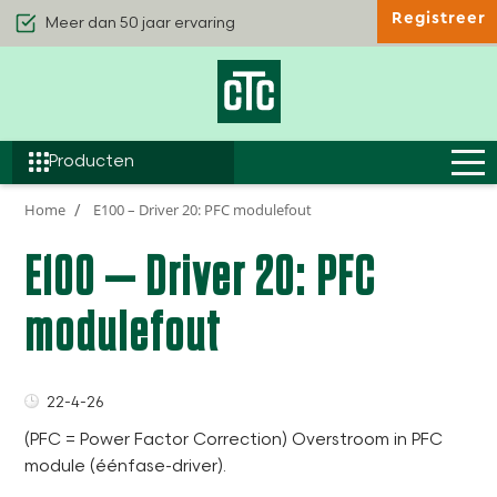
Registreer
Kwaliteit & Comfort
Duurzaamheid
Efficiëntie
Producten
Home
E100 – Driver 20: PFC modulefout
E100 – Driver 20: PFC
modulefout
22-4-26
(PFC = Power Factor Correction) Overstroom in PFC
module (éénfase-driver).