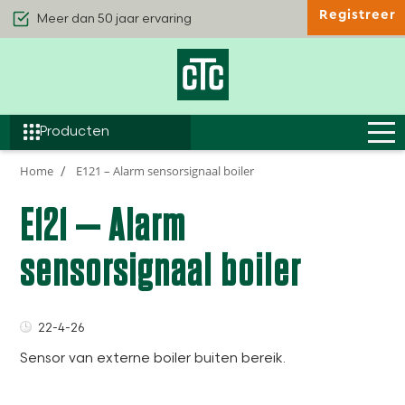
Registreer
Kwaliteit & Comfort
Duurzaamheid
Efficiëntie
Producten
Home
E121 – Alarm sensorsignaal boiler
E121 – Alarm
sensorsignaal boiler
22-4-26
Sensor van externe boiler buiten bereik.