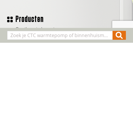
Producten
Geothermische waterpomp
Lucht/water warmtepompen
Binnenhuis modules
Smart Control
Alle producten
Algemene informatie
Over CTC
Registreer installatie
FAQ
Contact
Cookie & Privacy