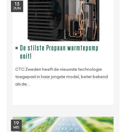
13
JUN
De stilste Propaan warmtepomp
ooit!
CTC Zweden heeft de nieuwste technologie
toegepast in haar jongste model, beter bekend
als de…
19
MEI