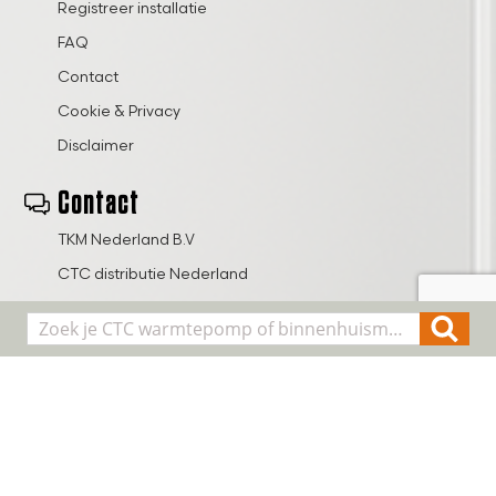
Registreer installatie
FAQ
Contact
Cookie & Privacy
Disclaimer
Contact
TKM Nederland B.V
CTC distributie Nederland
Tel. 0416 373350
info@ctcwarmtepompen.nl
Thomas Edisonweg 40 – 702
5151 DJ Drunen
Nederland