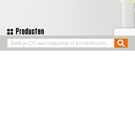
Producten
Geothermische waterpomp
Lucht/water warmtepompen
Binnenhuis modules
Smart Control
Alle producten
Algemene informatie
Over CTC
Registreer installatie
FAQ
Contact