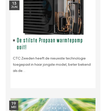
13
JUN
De stilste Propaan warmtepomp
ooit!
CTC Zweden heeft de nieuwste technologie
toegepast in haar jongste model, beter bekend
als de…
19
MEI