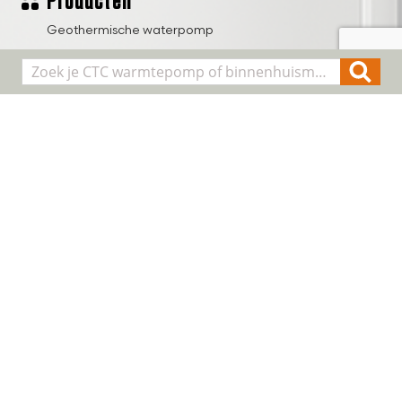
Producten
Geothermische waterpomp
Lucht/water warmtepompen
Binnenhuis modules
Smart Control
Alle producten
Algemene informatie
Over CTC
Registreer installatie
FAQ
Contact
Cookie & Privacy
Disclaimer