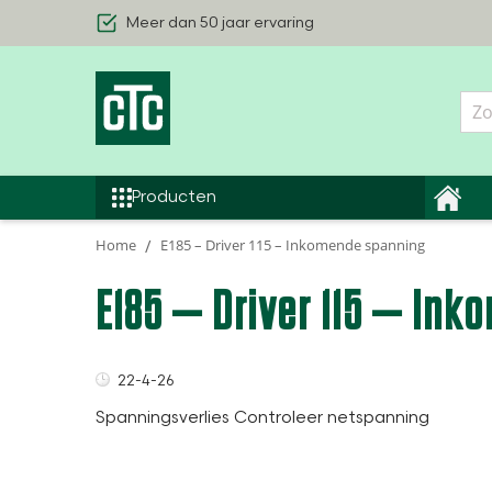
Meer dan 50 jaar ervaring
Geothermische warmtepompen
Producten
Lucht/Waterwarmtepompen
Home
E185 – Driver 115 – Inkomende spanning
Binnenhuis modules
E185 – Driver 115 – In
Smart Control Warmtepomp
Alle Producten
22-4-26
Spanningsverlies Controleer netspanning