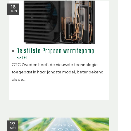
13
JUN
De stilste Propaan warmtepomp
ooit!
CTC Zweden heeft de nieuwste technologie
toegepast in haar jongste model, beter bekend
als de…
19
MEI