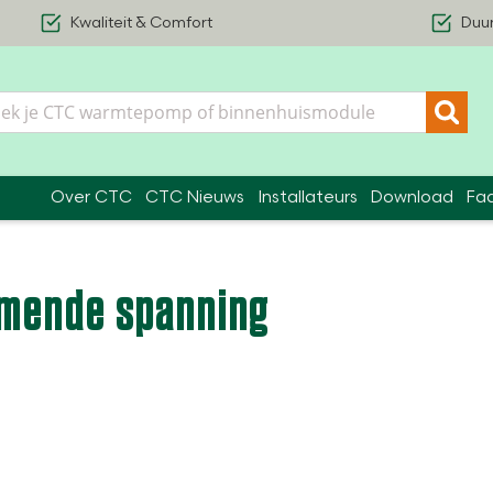
Kwaliteit & Comfort
Duu
Over CTC
CTC Nieuws
Installateurs
Download
Fa
komende spanning