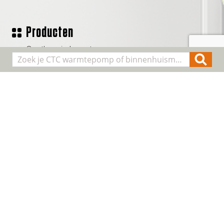
Producten
Geothermische waterpomp
Lucht/water warmtepompen
Binnenhuis modules
Smart Control
Alle producten
Algemene informatie
Over CTC
Registreer installatie
FAQ
Contact
Cookie & Privacy