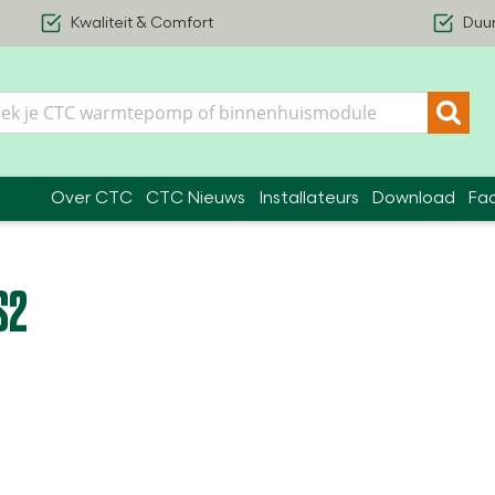
Kwaliteit & Comfort
Duu
Over CTC
CTC Nieuws
Installateurs
Download
Fa
S2