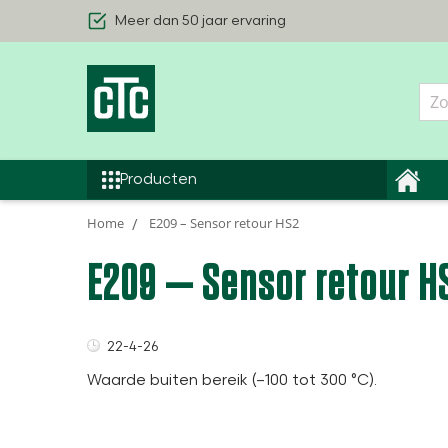
Meer dan 50 jaar ervaring
Geothermische warmtepompen
Producten
Lucht/Waterwarmtepompen
Home
E209 – Sensor retour HS2
Binnenhuis modules
E209 – Sensor retour H
Smart Control Warmtepomp
Alle Producten
22-4-26
Waarde buiten bereik (–100 tot 300 °C).