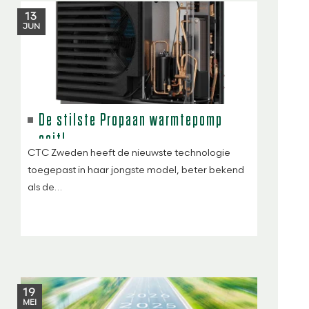
13
JUN
De stilste Propaan warmtepomp
ooit!
CTC Zweden heeft de nieuwste technologie
toegepast in haar jongste model, beter bekend
als de…
19
MEI