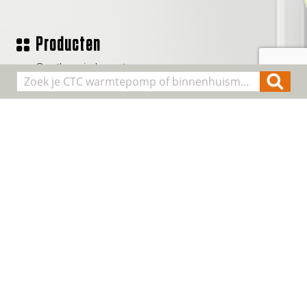
Producten
Geothermische waterpomp
Lucht/water warmtepompen
Binnenhuis modules
Smart Control
Alle producten
Algemene informatie
Over CTC
Registreer installatie
FAQ
Contact
Cookie & Privacy