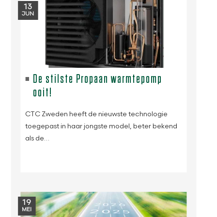
13
JUN
De stilste Propaan warmtepomp
ooit!
CTC Zweden heeft de nieuwste technologie
toegepast in haar jongste model, beter bekend
als de…
19
MEI