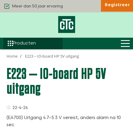
Registreer
Kwaliteit & Comfort
Duurzaamheid
Efficiëntie
Producten
Home
E223 – IO-board HP 5V uitgang
E223 – IO-board HP 5V
uitgang
22-4-26
(EA700) Uitgang 4.7–5.3 V vereist, anders alarm na 10
sec.