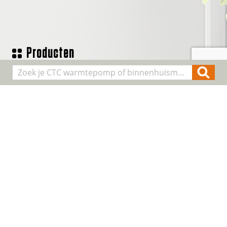
Producten
Geothermische waterpomp
Lucht/water warmtepompen
Binnenhuis modules
Smart Control
Alle producten
Algemene informatie
Over CTC
Registreer installatie
FAQ
Contact