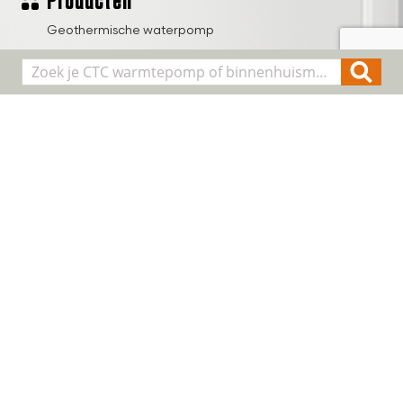
Producten
Geothermische waterpomp
Lucht/water warmtepompen
Binnenhuis modules
Smart Control
Alle producten
Algemene informatie
Over CTC
Registreer installatie
FAQ
Contact
Cookie & Privacy
Disclaimer