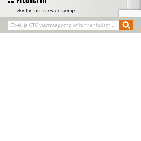
Producten
Geothermische waterpomp
Lucht/water warmtepompen
Binnenhuis modules
Smart Control
Alle producten
Algemene informatie
Over CTC
Registreer installatie
FAQ
Contact
Cookie & Privacy
Disclaimer