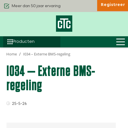
Meer dan 50 jaar ervaring
Registreer
Kwaliteit & Comfort
Duurzaamheid
Efficiëntie
Producten
Home
I034 – Externe BMS-regeling
I034 – Externe BMS-
regeling
25-5-26