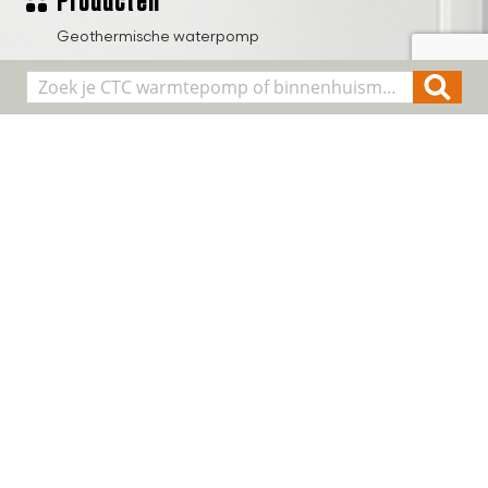
Producten
Geothermische waterpomp
Lucht/water warmtepompen
Binnenhuis modules
Smart Control
Alle producten
Algemene informatie
Over CTC
Registreer installatie
FAQ
Contact
Cookie & Privacy
Disclaimer