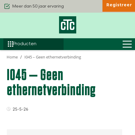
Registreer
Kwaliteit & Comfort
Duurzaamheid
Efficiëntie
Producten
Home
I045 – Geen ethernetverbinding
I045 – Geen
ethernetverbinding
25-5-26